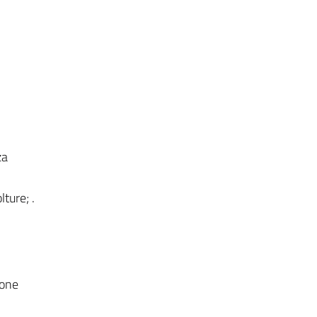
za
lture; .
ione