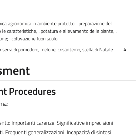
tecnica agronomica in ambiente protetto: . preparazione del
 le caratteristiche; . potatura e allevamento delle piante; .
ione; . coltivazione fuori suolo.
 in serra di pomodoro, melone, crisantemo, stella di Natale
4
ssment
nt Procedures
ema:
o: Importanti carenze. Significative imprecisioni
nti. Frequenti generalizzazioni. Incapacità di sintesi