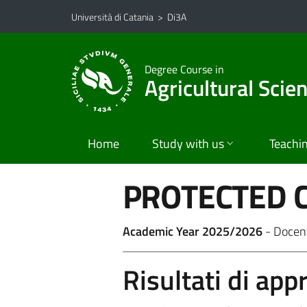
Vai al contenuto principale
Vai al menu di navigazione
Università di Catania
>
Di3A
Degree Course in
Agricultural Scie
Home
Study with us
Teachi
PROTECTED C
Academic Year 2025/2026
- Docen
Risultati di ap