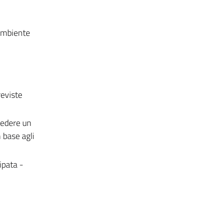
 ambiente
reviste
hiedere un
 base agli
ipata -