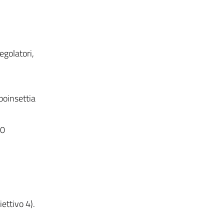
egolatori,
poinsettia
30
ettivo 4).