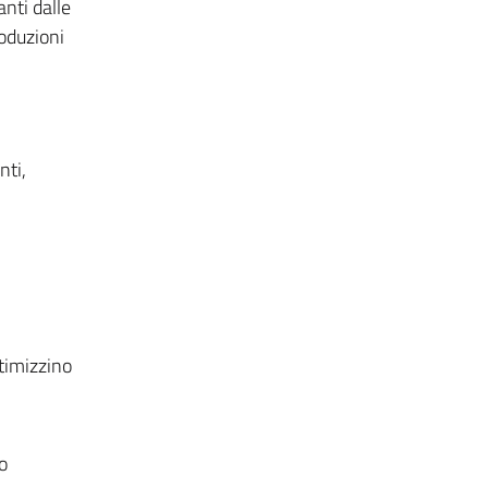
anti dalle
roduzioni
nti,
ttimizzino
o