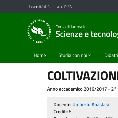
Vai al contenuto principale
Vai al menu di navigazione
Università di Catania
>
Di3A
Corso di laurea in
Scienze e tecnolo
Home
Studia con noi
Didatt
COLTIVAZION
Anno accademico 2016/2017
- 2°
Docente:
Umberto Anastasi
Crediti:
6