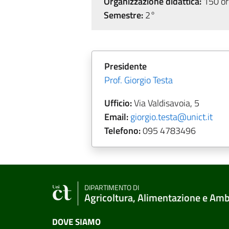
Organizzazione didattica:
150 ore
Semestre:
2°
Presidente
Prof. Giorgio Testa
Ufficio:
Via Valdisavoia, 5
Email:
giorgio.testa@unict.it
Telefono:
095
4783496
DIPARTIMENTO DI
Agricoltura, Alimentazione e Am
DOVE SIAMO