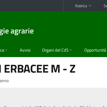
Rubrica
Se
gie agrarie
ica
Avvisi
Organi del CdS
Opportunità
I ERBACEE M - Z
 anno