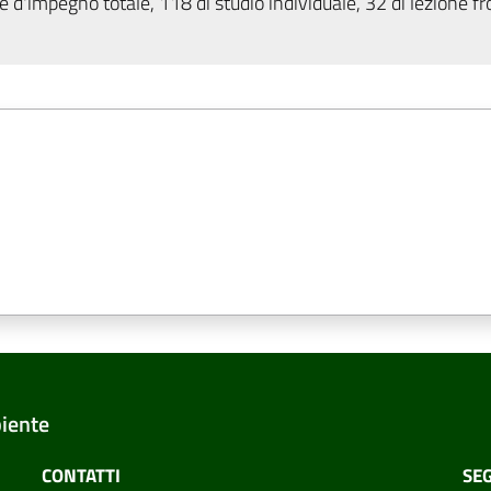
 d'impegno totale, 118 di studio individuale, 32 di lezione fr
biente
CONTATTI
SEG