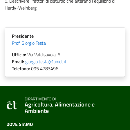
6. Descrivere i fattori di disturbo che alterano l’equilibrio di
Hardy-Weinberg
Presidente
Prof. Giorgio Testa
Ufficio:
Via Valdisavoia, 5
Email:
giorgio.testa@unict.it
Telefono:
095
4783496
DIPARTIMENTO DI
Agricoltura, Alimentazione e
Ambiente
DOVE SIAMO