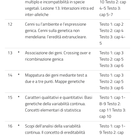
multiplo e incompatibilità in specie
10 Testo 2: cap
vegetali. Lezione 13. Interazioni intra ed
4-5 Testo 3:
inter-alleliche
cap 5-7
12
Cenni su l’ambiente e l’espressione
Testo 1: cap 2
genica. Cenni sulla genetica non
Testo 2: cap 4
mendeliana: l’eredità extranucleare.
Testo 3: cap 4-
5
13
*
Associazione dei geni. Crossing over e
Testo 1: cap 3
ricombinazione genica
Testo 2: cap 5
Testo 3: cap 6
14
*
Mappatura dei geni mediante test a
Testo 1: cap 3
due e a tre punti. Mappe genetiche
Testo 2: cap 5
Testo 3: cap 6
15
*
Caratteri qualitativi e quantitativi. Basi
Testo 1: cap 1-
genetiche della variabilità continua.
8-9 Testo 2:
Concetti elementari di statistica
cap 11 Testo 3:
cap 10
16
*
Scopi dell'analisi della variabilità
Testo 1: cap 1-
continua. Il concetto di ereditabilità
9 Testo 2: cap