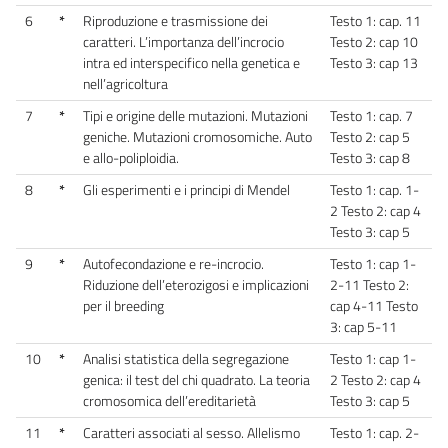
6
*
Riproduzione e trasmissione dei
Testo 1: cap. 11
caratteri. L’importanza dell’incrocio
Testo 2: cap 10
intra ed interspecifico nella genetica e
Testo 3: cap 13
nell’agricoltura
7
*
Tipi e origine delle mutazioni. Mutazioni
Testo 1: cap. 7
geniche. Mutazioni cromosomiche. Auto
Testo 2: cap 5
e allo-poliploidia.
Testo 3: cap 8
8
*
Gli esperimenti e i principi di Mendel
Testo 1: cap. 1-
2 Testo 2: cap 4
Testo 3: cap 5
9
*
Autofecondazione e re-incrocio.
Testo 1: cap 1-
Riduzione dell’eterozigosi e implicazioni
2-11 Testo 2:
per il breeding
cap 4-11 Testo
3: cap 5-11
10
*
Analisi statistica della segregazione
Testo 1: cap 1-
genica: il test del chi quadrato. La teoria
2 Testo 2: cap 4
cromosomica dell’ereditarietà
Testo 3: cap 5
11
*
Caratteri associati al sesso. Allelismo
Testo 1: cap. 2-