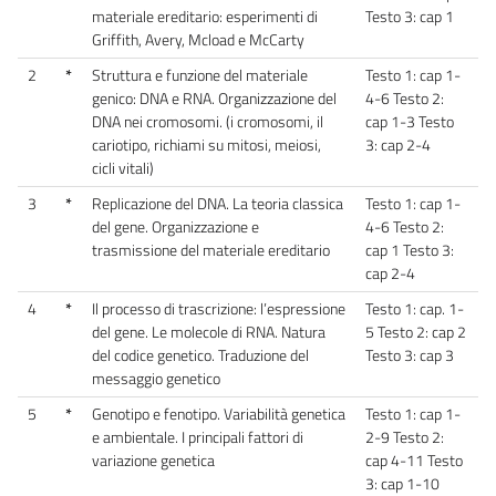
materiale ereditario: esperimenti di
Testo 3: cap 1
Griffith, Avery, Mcload e McCarty
2
*
Struttura e funzione del materiale
Testo 1: cap 1-
genico: DNA e RNA. Organizzazione del
4-6 Testo 2:
DNA nei cromosomi. (i cromosomi, il
cap 1-3 Testo
cariotipo, richiami su mitosi, meiosi,
3: cap 2-4
cicli vitali)
3
*
Replicazione del DNA. La teoria classica
Testo 1: cap 1-
del gene. Organizzazione e
4-6 Testo 2:
trasmissione del materiale ereditario
cap 1 Testo 3:
cap 2-4
4
*
Il processo di trascrizione: l’espressione
Testo 1: cap. 1-
del gene. Le molecole di RNA. Natura
5 Testo 2: cap 2
del codice genetico. Traduzione del
Testo 3: cap 3
messaggio genetico
5
*
Genotipo e fenotipo. Variabilità genetica
Testo 1: cap 1-
e ambientale. I principali fattori di
2-9 Testo 2:
variazione genetica
cap 4-11 Testo
3: cap 1-10