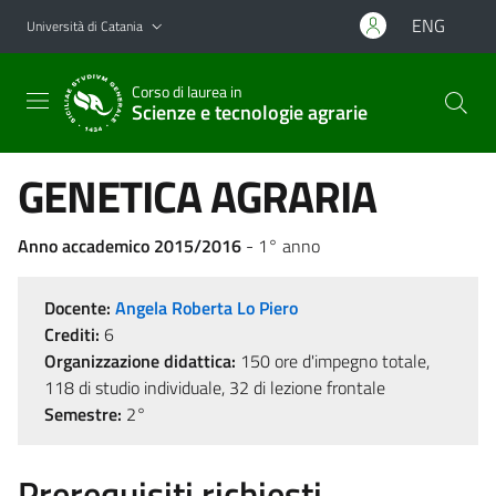
Vai al contenuto principale
Vai al menu di navigazione
ENG
Università di Catania
Corso di laurea in
Scienze e tecnologie agrarie
GENETICA AGRARIA
Anno accademico 2015/2016
- 1° anno
Docente:
Angela Roberta Lo Piero
Crediti:
6
Organizzazione didattica:
150 ore d'impegno totale,
118 di studio individuale, 32 di lezione frontale
Semestre:
2°
Prerequisiti richiesti