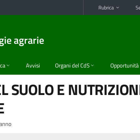
Rubrica
Se
gie agrarie
ica
Avvisi
Organi del CdS
Opportunità
EL SUOLO E NUTRIZION
E
 anno