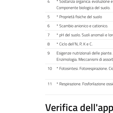
4
* Sostanza organica: evoluzione e 
Componente biologica del suolo.
5
* Proprietà fisiche del suolo
6
* Scambio anionico e cationico.
7
* pH del suolo. Suoli anomali e lor
8
* Ciclo dell’N, P, K e C.
9
Esigenze nutrizionali delle piante.
Enzimologia. Meccanismi di assorb
10
* Fotosintesi. Fotorespirazione. C
11
* Respirazione. Fosforilazione ossi
Verifica dell'a