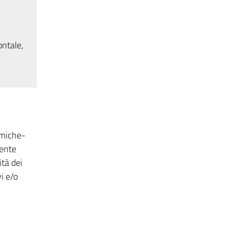
ontale,
imiche-
dente
ità dei
i e/o