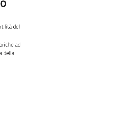
to
tilità del
eoriche ad
 della