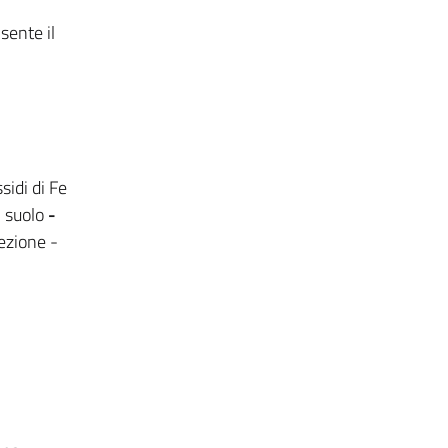
sente il
sidi di Fe
l suolo
-
rezione -