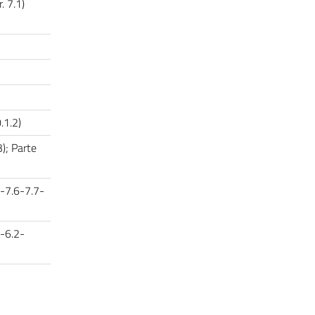
r. 7.1)
0.1.2)
); Parte
)
5-7.6-7.7-
1-6.2-