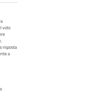
ra
l voto
ere
,
a risposta
ente a
io