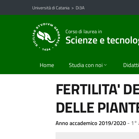
Vai al contenuto principale
Vai al menu di navigazione
Università di Catania
>
Di3A
Corso di laurea in
Scienze e tecnolo
Home
Studia con noi
Didatt
FERTILITA' D
DELLE PIANT
Anno accademico 2019/2020
- 1°