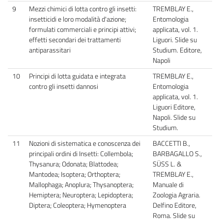
9
Mezzi chimici di lotta contro gli insetti:
TREMBLAY E.,
insetticidi e loro modalità d'azione;
Entomologia
formulati commerciali e principi attivi;
applicata, vol. 1.
effetti secondari dei trattamenti
Liguori. Slide su
antiparassitari
Studium. Editore,
Napoli
10
Principi di lotta guidata e integrata
TREMBLAY E.,
contro gli insetti dannosi
Entomologia
applicata, vol. 1.
Liguori Editore,
Napoli. Slide su
Studium.
11
Nozioni di sistematica e conoscenza dei
BACCETTI B.,
principali ordini di Insetti: Collembola;
BARBAGALLO S.,
Thysanura; Odonata; Blattodea;
SÜSS L. &
Mantodea; Isoptera; Orthoptera;
TREMBLAY E.,
Mallophaga; Anoplura; Thysanoptera;
Manuale di
Hemiptera; Neuroptera; Lepidoptera;
Zoologia Agraria.
Diptera; Coleoptera; Hymenoptera
Delfino Editore,
Roma. Slide su