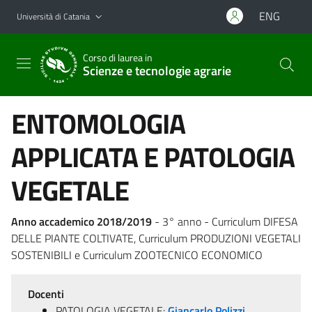
Vai al contenuto principale
Vai al menu di navigazione
ENG
Università di Catania
Corso di laurea in
Scienze e tecnologie agrarie
ENTOMOLOGIA
APPLICATA E PATOLOGIA
VEGETALE
Anno accademico 2018/2019
- 3° anno - Curriculum DIFESA
DELLE PIANTE COLTIVATE, Curriculum PRODUZIONI VEGETALI
SOSTENIBILI e Curriculum ZOOTECNICO ECONOMICO
Docenti
PATOLOGIA VEGETALE:
Giancarlo Polizzi