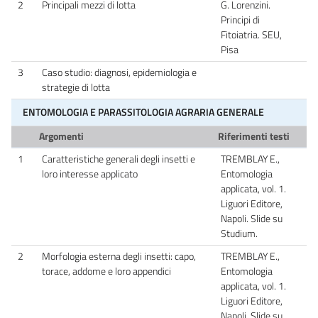
2
Principali mezzi di lotta
G. Lorenzini.
Principi di
Fitoiatria. SEU,
Pisa
3
Caso studio: diagnosi, epidemiologia e
strategie di lotta
ENTOMOLOGIA E PARASSITOLOGIA AGRARIA GENERALE
Argomenti
Riferimenti testi
1
Caratteristiche generali degli insetti e
TREMBLAY E.,
loro interesse applicato
Entomologia
applicata, vol. 1.
Liguori Editore,
Napoli. Slide su
Studium.
2
Morfologia esterna degli insetti: capo,
TREMBLAY E.,
torace, addome e loro appendici
Entomologia
applicata, vol. 1.
Liguori Editore,
Napoli. Slide su