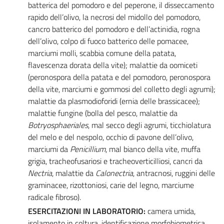
batterica del pomodoro e del peperone, il disseccamento
rapido dell’olivo, la necrosi del midollo del pomodoro,
cancro batterico del pomodoro e dell’actinidia, rogna
dell’olivo, colpo di fuoco batterico delle pomacee,
marciumi molli, scabbia comune della patata,
flavescenza dorata della vite); malattie da oomiceti
(peronospora della patata e del pomodoro, peronospora
della vite, marciumi e gommosi del colletto degli agrumi);
malattie da plasmodioforidi (ernia delle brassicacee);
malattie fungine (bolla del pesco, malattie da
Botryosphaeriales
, mal secco degli agrumi, ticchiolatura
del melo e del nespolo, occhio di pavone dell’olivo,
marciumi da
Penicillium
, mal bianco della vite, muffa
grigia, tracheofusariosi e tracheoverticilliosi, cancri da
Nectria
, malattie da
Calonectria
, antracnosi, ruggini delle
graminacee, rizottoniosi, carie del legno, marciume
radicale fibroso).
ESERCITAZIONI IN LABORATORIO:
camera umida,
isolamento in coltura, identificazione morfobiometrica