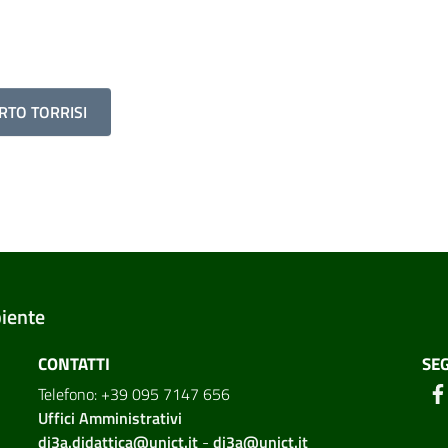
RTO TORRISI
biente
CONTATTI
SEG
Telefono: +39 095 7147 656
Uffici Amministrativi
di3a.didattica@unict.it
-
di3a@unict.it