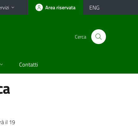
ENG
rvizi
Area riservata
Cerca
Contatti
ca
à il 19