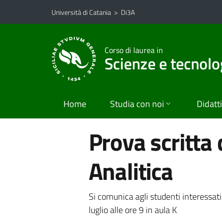
Vai al contenuto principale
Vai al menu di navigazione
Università di Catania
>
Di3A
Corso di laurea in
Scienze e tecnolo
Home
Studia con noi
Didatt
Prova scritta
Analitica
Si comunica agli studenti interessati
luglio alle ore 9 in aula K