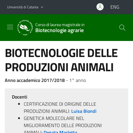
Vai al contenuto principale
Vai al menu di navigazione
ENG
Università di Catania
Corso di laurea magistrale in
Biotecnologie agrarie
BIOTECNOLOGIE DELLE
PRODUZIONI ANIMALI
Anno accademico 2017/2018
- 1° anno
Docenti
CERTIFICAZIONE DI ORIGINE DELLE
PRODUZIONI ANIMALI:
Luisa Biondi
GENETICA MOLECOLARE NEL
MIGLIORAMENTO DELLE PRODUZIONI
ANIMALI:
Donata Marletta