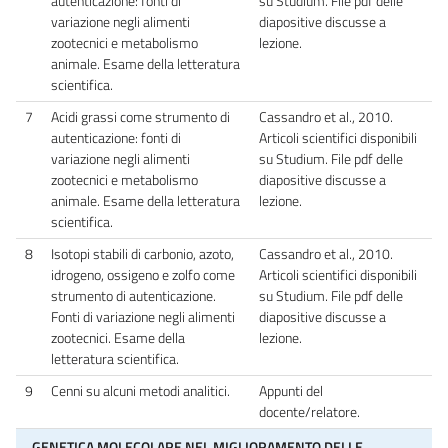
autenticazione: fonti di
su Studium. File pdf delle
variazione negli alimenti
diapositive discusse a
zootecnici e metabolismo
lezione.
animale. Esame della letteratura
scientifica.
7
Acidi grassi come strumento di
Cassandro et al., 2010.
autenticazione: fonti di
Articoli scientifici disponibili
variazione negli alimenti
su Studium. File pdf delle
zootecnici e metabolismo
diapositive discusse a
animale. Esame della letteratura
lezione.
scientifica.
8
Isotopi stabili di carbonio, azoto,
Cassandro et al., 2010.
idrogeno, ossigeno e zolfo come
Articoli scientifici disponibili
strumento di autenticazione.
su Studium. File pdf delle
Fonti di variazione negli alimenti
diapositive discusse a
zootecnici. Esame della
lezione.
letteratura scientifica.
9
Cenni su alcuni metodi analitici.
Appunti del
docente/relatore.
GENETICA MOLECOLARE NEL MIGLIORAMENTO DELLE