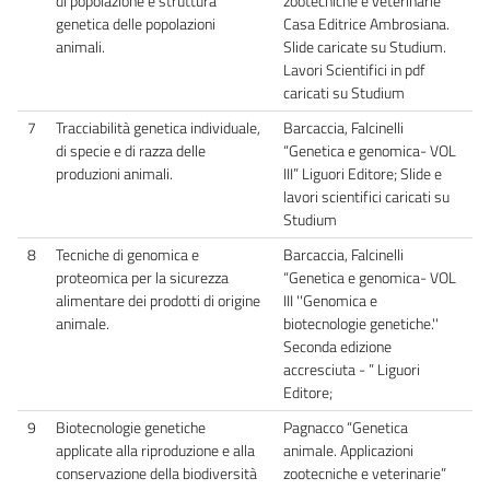
di popolazione e struttura
zootecniche e veterinarie”
genetica delle popolazioni
Casa Editrice Ambrosiana.
animali.
Slide caricate su Studium.
Lavori Scientifici in pdf
caricati su Studium
7
Tracciabilità genetica individuale,
Barcaccia, Falcinelli
di specie e di razza delle
“Genetica e genomica- VOL
produzioni animali.
III” Liguori Editore; Slide e
lavori scientifici caricati su
Studium
8
Tecniche di genomica e
Barcaccia, Falcinelli
proteomica per la sicurezza
“Genetica e genomica- VOL
alimentare dei prodotti di origine
III ''Genomica e
animale.
biotecnologie genetiche.''
Seconda edizione
accresciuta - ” Liguori
Editore;
9
Biotecnologie genetiche
Pagnacco “Genetica
applicate alla riproduzione e alla
animale. Applicazioni
conservazione della biodiversità
zootecniche e veterinarie”