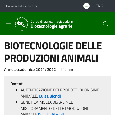
Vai al contenuto principale
Vai al menu di navigazione
ENG
Università di Catania
Corso di laurea magistrale in
Biotecnologie agrarie
BIOTECNOLOGIE DELLE
PRODUZIONI ANIMALI
Anno accademico 2021/2022
- 1° anno
Docenti
AUTENTICAZIONE DEI PRODOTTI DI ORIGINE
ANIMALE:
Luisa Biondi
GENETICA MOLECOLARE NEL
MIGLIORAMENTO DELLE PRODUZIONI
ANIMALI:
Donata Marletta