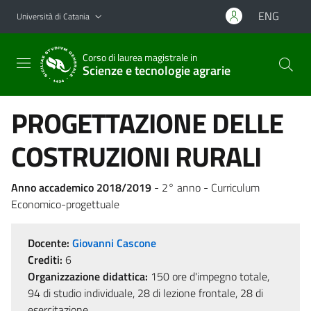
Vai al contenuto principale
Vai al menu di navigazione
ENG
Università di Catania
Corso di laurea magistrale in
Scienze e tecnologie agrarie
PROGETTAZIONE DELLE
COSTRUZIONI RURALI
Anno accademico 2018/2019
- 2° anno - Curriculum
Economico-progettuale
Docente:
Giovanni Cascone
Crediti:
6
Organizzazione didattica:
150 ore d'impegno totale,
94 di studio individuale, 28 di lezione frontale, 28 di
esercitazione