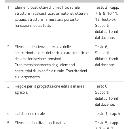
1
Elementi costruttivi di un edificio rurale:
Testo 2): capp.
strutture in calcestruzzo armato, strutture in
7, 8, 9, 10 11,
acciaio, strutture in muratura portante,
12. Testo 6):
fondazioni, solai, tetti.
Supporti
didattici forniti
dal docente.
2
Elementi di scienza e tecnica delle
Testo 6):
costruzioni: analisi dei carichi, caratteristiche
Supporti
della sollecitazione, tensioni.
didattici forniti
Predimensionamento degli elementi
dal docente.
costruttivi di un edificio rurale. Esercitazioni
sull'argomento.
3
Regole per la progettazione edilizia in area
Testo 6):
agricola.
Supporti
didattici forniti
dal docente.
4
L'abitazione rurale
Testo 1): cap. 4
5
Elementi di edilizia bioclimatica.
Testo 5): capp.
1, 3, 4, 5, 7