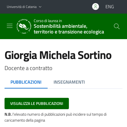
Vai al contenuto principale
Vai al menu di navigazione
ENG
Università di Catania
Corso di laurea in
Sostenibilità ambientale,
territorio e transizione ecologica
Giorgia Michela Sortino
Docente a contratto
PUBBLICAZIONI
INSEGNAMENTI
VISUALIZZA LE PUBBLICAZIONI
N.B.
l'elevato numero di pubblicazioni può incidere sul tempo di
caricamento della pagina