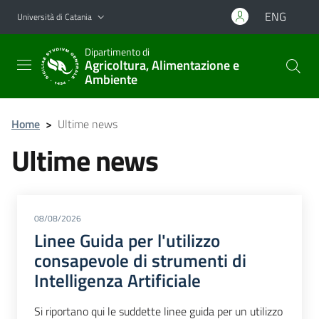
Vai al contenuto principale
Vai al menu di navigazione
ENG
Università di Catania
Dipartimento di
Agricoltura, Alimentazione e
Ambiente
Home
>
Ultime news
Ultime news
08/08/2026
Linee Guida per l'utilizzo
consapevole di strumenti di
Intelligenza Artificiale
Si riportano qui le suddette linee guida per un utilizzo