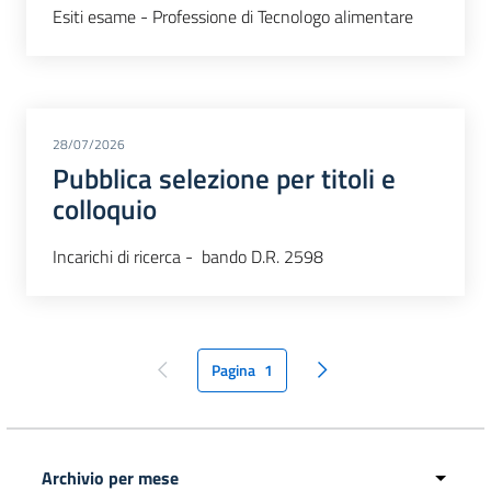
Esiti esame - Professione di Tecnologo alimentare
28/07/2026
Pubblica selezione per titoli e
colloquio
Incarichi di ricerca - bando D.R. 2598
Pagina
1
pagina precedente
pagina seguente