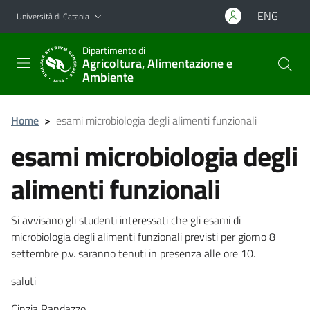
Vai al contenuto principale
Vai al menu di navigazione
ENG
Università di Catania
Dipartimento di
Agricoltura, Alimentazione e
Ambiente
Home
>
esami microbiologia degli alimenti funzionali
esami microbiologia degli
alimenti funzionali
Si avvisano gli studenti interessati che gli esami di
microbiologia degli alimenti funzionali previsti per giorno 8
settembre p.v. saranno tenuti in presenza alle ore 10.
saluti
Cinzia Randazzo