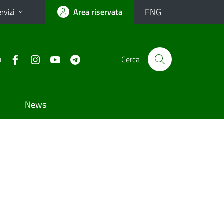
ENG
rvizi
Area riservata
u
Cerca
i
News