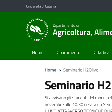
Vai al contenuto principale
Vai al menu di navigazione
Università di Catania
Dipartimento di
Agricoltura, Ali
Home
Dipartimento
Didattica
Home
>
Seminario H2Olivo
Seminario H2
Si avvisano gli studenti del modulo di
novembre alle 10.30 ci sarà un Sem
ULIVO ATTRAVERSO TECNICHE DI I