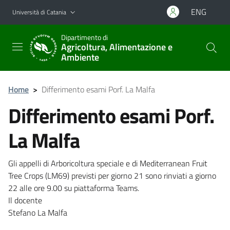
Vai al contenuto principale
Vai al menu di navigazione
ENG
Università di Catania
Dipartimento di
Agricoltura, Alimentazione e
Ambiente
Home
>
Differimento esami Porf. La Malfa
Differimento esami Porf.
La Malfa
Gli appelli di Arboricoltura speciale e di Mediterranean Fruit
Tree Crops (LM69) previsti per giorno 21 sono rinviati a giorno
22 alle ore 9.00 su piattaforma Teams.
Il docente
Stefano La Malfa