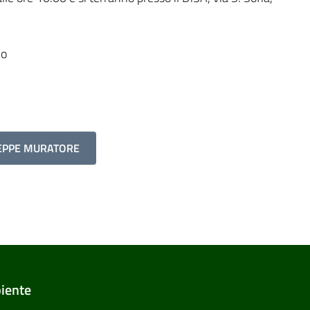
no
SEPPE MURATORE
biente