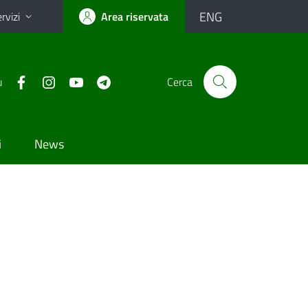
ENG
rvizi
Area riservata
u
Cerca
i
News