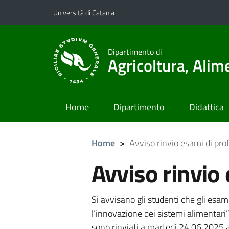
Vai al contenuto principale
Vai al menu di navigazione
Università di Catania
Dipartimento di
Agricoltura, Ali
Home
Dipartimento
Didattica
Home
>
Avviso rinvio esami di prof
Avviso rinvio 
Si avvisano gli studenti che gli esam
l’innovazione dei sistemi alimentari”
sono rinviati a martedì 24.06.2025 al