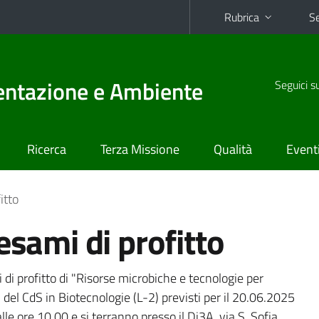
Rubrica
Se
mentazione e Ambiente
Seguici s
Ricerca
Terza Missione
Qualità
Event
itto
esami di profitto
i di profitto di "Risorse microbiche e tecnologie per
 del CdS in Biotecnologie (L-2) previsti per il 20.06.2025
le ore 10.00 e si terranno presso il Di3A, via S. Sofia,