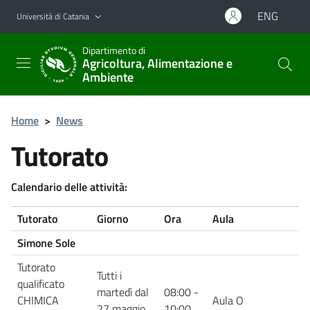
Vai al contenuto principale
Vai al menu di navigazione
ENG
Università di Catania
Dipartimento di
Agricoltura, Alimentazione e
Ambiente
Home
>
News
Tutorato
Calendario delle attività:
Tutorato
Giorno
Ora
Aula
Simone Sole
Tutorato
Tutti i
qualificato
martedì dal
08:00 -
CHIMICA
Aula O
27 maggio
10:00