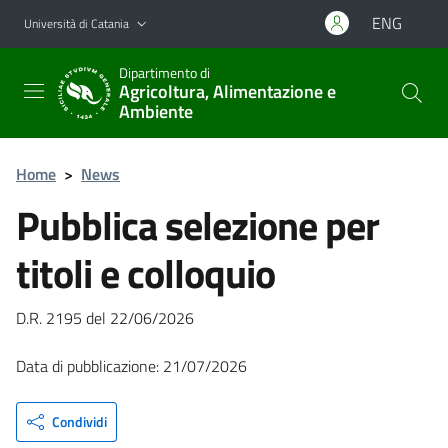
Vai al contenuto principale
Vai al menu di navigazione
ENG
Università di Catania
Dipartimento di
Agricoltura, Alimentazione e
Ambiente
Home
>
News
Pubblica selezione per
titoli e colloquio
D.R. 2195 del 22/06/2026
Data di pubblicazione: 21/07/2026
Condividi