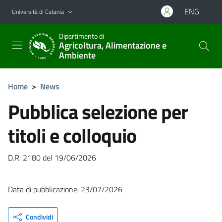
Vai al contenuto principale
Vai al menu di navigazione
ENG
Università di Catania
Dipartimento di
Agricoltura, Alimentazione e
Ambiente
Home
>
News
Pubblica selezione per
titoli e colloquio
D.R. 2180 del 19/06/2026
Data di pubblicazione: 23/07/2026
Condividi