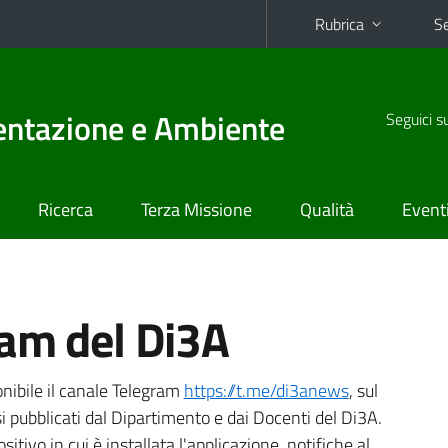
Rubrica
Se
mentazione e Ambiente
Seguici s
Ricerca
Terza Missione
Qualità
Event
ram del Di3A
onibile il canale Telegram
https://t.me/di3anews
, sul
si pubblicati dal Dipartimento e dai Docenti del Di3A.
itivo in cui è installata l'applicazione, notifiche al