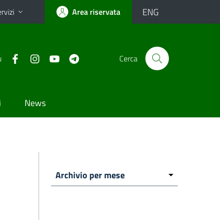
ENG
rvizi
Area riservata
u
Cerca
i
News