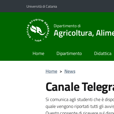
Vai al contenuto principale
Vai al menu di navigazione
Università di Catania
Dipartimento di
Agricoltura, Ali
Home
Dipartimento
Didattica
Home
>
News
Canale Teleg
Si comunica agli studenti che è disp
quale vengono riportati tutti gli avvi
Questo consente di ricevere sul dispos