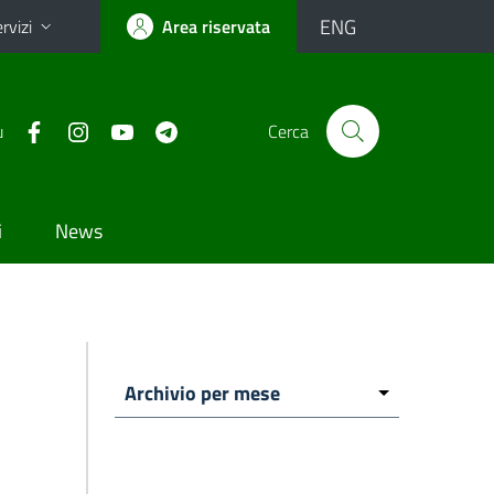
ENG
rvizi
Area riservata
u
Cerca
i
News