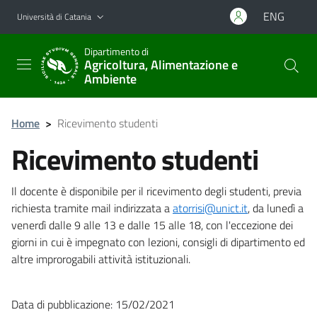
Vai al contenuto principale
Vai al menu di navigazione
ENG
Università di Catania
Dipartimento di
Agricoltura, Alimentazione e
Ambiente
Home
>
Ricevimento studenti
Ricevimento studenti
Il docente è disponibile per il ricevimento degli studenti, previa
richiesta tramite mail indirizzata a
atorrisi@unict.it
, da lunedì a
venerdì dalle 9 alle 13 e dalle 15 alle 18, con l'eccezione dei
giorni in cui è impegnato con lezioni, consigli di dipartimento ed
altre improrogabili attività istituzionali.
Data di pubblicazione: 15/02/2021