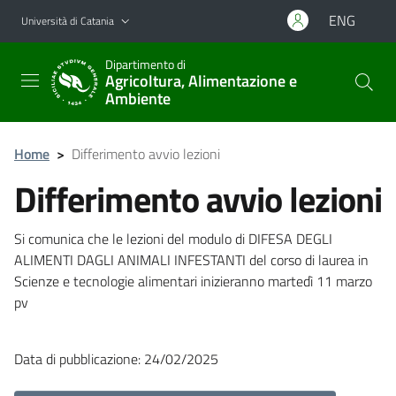
Vai al contenuto principale
Vai al menu di navigazione
ENG
Università di Catania
Dipartimento di
Agricoltura, Alimentazione e
Ambiente
Home
>
Differimento avvio lezioni
Differimento avvio lezioni
Si comunica che le lezioni del modulo di DIFESA DEGLI
ALIMENTI DAGLI ANIMALI INFESTANTI del corso di laurea in
Scienze e tecnologie alimentari inizieranno martedì 11 marzo
pv
Data di pubblicazione: 24/02/2025