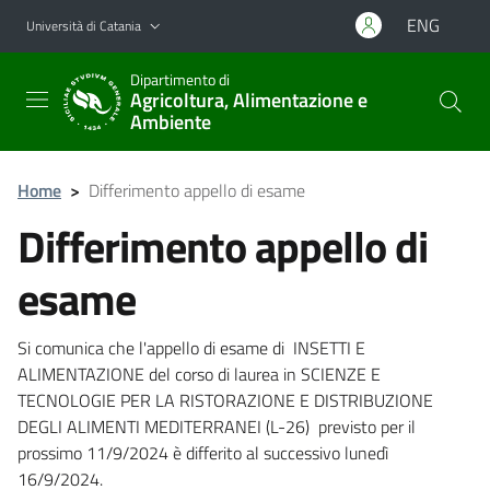
Vai al contenuto principale
Vai al menu di navigazione
ENG
Università di Catania
Dipartimento di
Agricoltura, Alimentazione e
Ambiente
Home
>
Differimento appello di esame
Differimento appello di
esame
Si comunica che l'appello di esame di INSETTI E
ALIMENTAZIONE del corso di laurea in SCIENZE E
TECNOLOGIE PER LA RISTORAZIONE E DISTRIBUZIONE
DEGLI ALIMENTI MEDITERRANEI (L-26) previsto per il
prossimo 11/9/2024 è differito al successivo lunedì
16/9/2024.