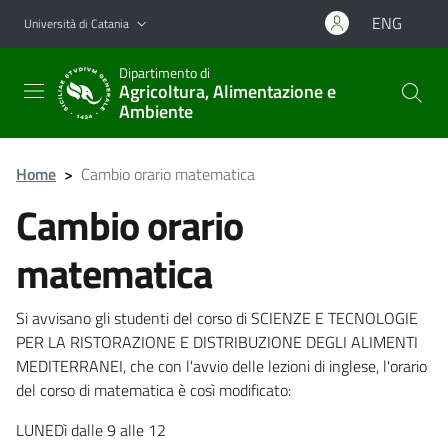
Vai al contenuto principale
Vai al menu di navigazione
ENG
Università di Catania
Dipartimento di
Agricoltura, Alimentazione e
Ambiente
Home
>
Cambio orario matematica
Cambio orario
matematica
Si avvisano gli studenti del corso di SCIENZE E TECNOLOGIE
PER LA RISTORAZIONE E DISTRIBUZIONE DEGLI ALIMENTI
MEDITERRANEI, che con l'avvio delle lezioni di inglese, l'orario
del corso di matematica è così modificato:
LUNEDì dalle 9 alle 12