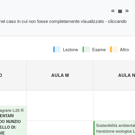
«
»
📅
nel caso in cui non fosse completamente visualizzato - cliccando
Lezione
Esame
Altro
D
AULA M
AULA 
agrarie L-25 R
ENTARI
DO NUNZIO
Sostenibilità ambientale
LLO DI:
transizione ecologica 
GIE