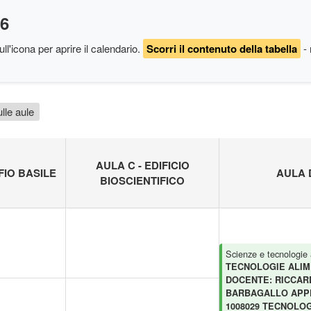
26
ll'icona per aprire il calendario
.
Scorri il contenuto della tabella
- 
lle aule
AULA C - EDIFICIO
FIO BASILE
AULA 
BIOSCIENTIFICO
Scienze e tecnologie 
TECNOLOGIE ALIM
DOCENTE: RICCAR
BARBAGALLO APPE
1008029 TECNOLO