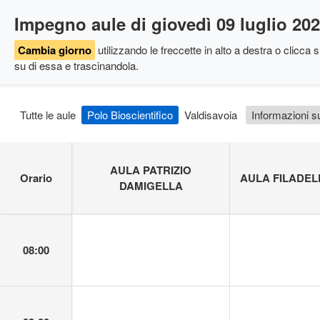
Impegno aule di giovedì 09 luglio 20
Cambia giorno
utilizzando le freccette in alto a destra
o clicca su
su di essa e trascinandola.
Tutte le aule
Polo Bioscientifico
Valdisavoia
Informazioni su
AULA PATRIZIO
Orario
AULA FILADEL
DAMIGELLA
08:00