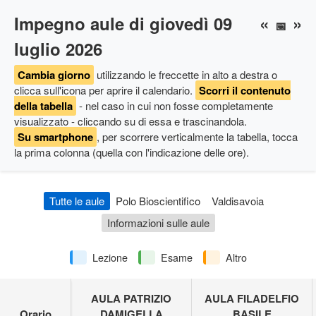
Impegno aule di giovedì 09
«
»
📅
luglio 2026
Cambia giorno
utilizzando le freccette in alto a destra
o
clicca sull'icona per aprire il calendario
.
Scorri il contenuto
della tabella
- nel caso in cui non fosse completamente
visualizzato - cliccando su di essa e trascinandola.
Su smartphone
, per scorrere verticalmente la tabella, tocca
la prima colonna (quella con l'indicazione delle ore).
Tutte le aule
Polo Bioscientifico
Valdisavoia
Informazioni sulle aule
Lezione
Esame
Altro
AULA PATRIZIO
AULA FILADELFIO
Orario
DAMIGELLA
BASILE