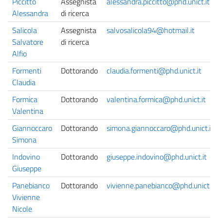
Piccitto
Assegnista
alessandra.piccitto@phd.unict.it
Alessandra
di ricerca
Salicola
Assegnista
salvosalicola94@hotmail.it
Salvatore
di ricerca
Alfio
Formenti
Dottorando
claudia.formenti@phd.unict.it
Claudia
Formica
Dottorando
valentina.formica@phd.unict.it
Valentina
Giannoccaro
Dottorando
simona.giannoccaro@phd.unict.it
Simona
Indovino
Dottorando
giuseppe.indovino@phd.unict.it
Giuseppe
Panebianco
Dottorando
vivienne.panebianco@phd.unict.it
Vivienne
Nicole