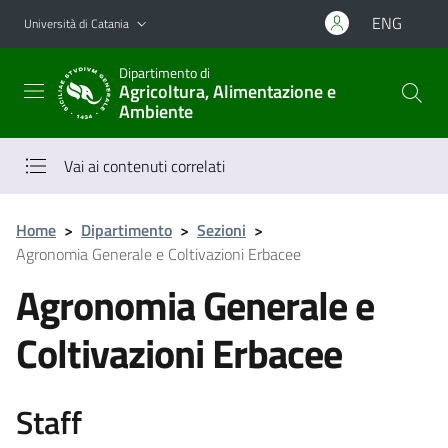
Vai al contenuto principale
Vai al menu di navigazione
ENG
Università di Catania
Dipartimento di
Agricoltura, Alimentazione e
Ambiente
Vai ai contenuti correlati
Home
>
Dipartimento
>
Sezioni
>
Agronomia Generale e Coltivazioni Erbacee
Agronomia Generale e
Coltivazioni Erbacee
Staff