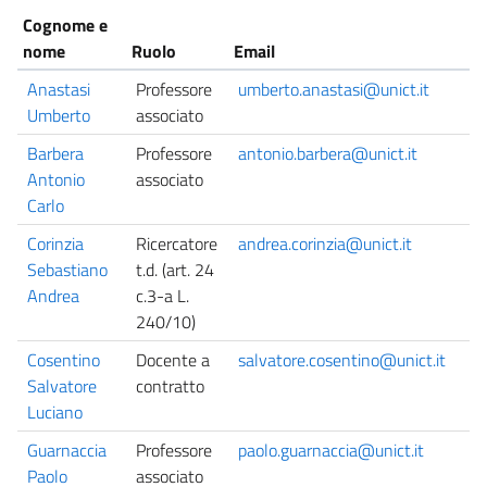
Cognome e
nome
Ruolo
Email
Anastasi
Professore
umberto.anastasi@unict.it
Umberto
associato
Barbera
Professore
antonio.barbera@unict.it
Antonio
associato
Carlo
Corinzia
Ricercatore
andrea.corinzia@unict.it
Sebastiano
t.d. (art. 24
Andrea
c.3-a L.
240/10)
Cosentino
Docente a
salvatore.cosentino@unict.it
Salvatore
contratto
Luciano
Guarnaccia
Professore
paolo.guarnaccia@unict.it
Paolo
associato