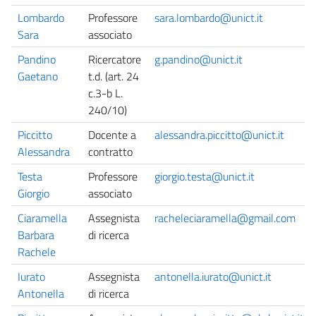
Lombardo
Professore
sara.lombardo@unict.it
Sara
associato
Pandino
Ricercatore
g.pandino@unict.it
Gaetano
t.d. (art. 24
c.3-b L.
240/10)
Piccitto
Docente a
alessandra.piccitto@unict.it
Alessandra
contratto
Testa
Professore
giorgio.testa@unict.it
Giorgio
associato
Ciaramella
Assegnista
racheleciaramella@gmail.com
Barbara
di ricerca
Rachele
Iurato
Assegnista
antonella.iurato@unict.it
Antonella
di ricerca