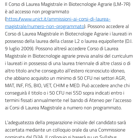
Il Corso di Laurea Magistrale in Biotecnologie Agrarie (LM-7R)
è ad accesso non programmato
(
https://www.unict.it/ammissioni-ai-corsi-di-laurea-
magistrale/numero-non-programmato
). Possono accedere al
Corso di Laurea Magistrale in Biotecnologie Agrarie i laureati in
possesso della laurea della classe L2 o laurea equipollente (D.I.
9 luglio 2009). Possono altresì accedere Corso di Laurea
Magistrale in Biotecnologie agrarie previa analisi del curriculum
i laureati in possesso di una laurea triennale di altre classi o di
altro titolo anche conseguito all'estero riconosciuto idoneo,
che abbiano acquisito un minimo di 50 CFU nei settori AGR,
MAT, INF, FIS, BIO, VET, CHIM e MED. Può accedere anche chi
conseguirà il titolo o i 50 CFU nei SSD sopra indicati entro i
termini fissati annualmente nel bando di Ateneo per l’accesso
ai Corsi di Laurea Magistrale a numero non programmato.
L’adeguatezza della preparazione iniziale del candidato sarà
accertata mediante un colloquio orale da una Commissione
nominata dal Di3A. Il colloquio si baserà su un Syllabus