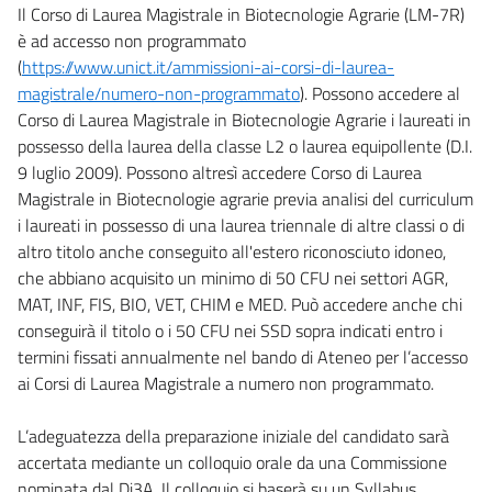
Il Corso di Laurea Magistrale in Biotecnologie Agrarie (LM-7R)
è ad accesso non programmato
(
https://www.unict.it/ammissioni-ai-corsi-di-laurea-
magistrale/numero-non-programmato
). Possono accedere al
Corso di Laurea Magistrale in Biotecnologie Agrarie i laureati in
possesso della laurea della classe L2 o laurea equipollente (D.I.
9 luglio 2009). Possono altresì accedere Corso di Laurea
Magistrale in Biotecnologie agrarie previa analisi del curriculum
i laureati in possesso di una laurea triennale di altre classi o di
altro titolo anche conseguito all'estero riconosciuto idoneo,
che abbiano acquisito un minimo di 50 CFU nei settori AGR,
MAT, INF, FIS, BIO, VET, CHIM e MED. Può accedere anche chi
conseguirà il titolo o i 50 CFU nei SSD sopra indicati entro i
termini fissati annualmente nel bando di Ateneo per l’accesso
ai Corsi di Laurea Magistrale a numero non programmato.
L’adeguatezza della preparazione iniziale del candidato sarà
accertata mediante un colloquio orale da una Commissione
nominata dal Di3A. Il colloquio si baserà su un Syllabus