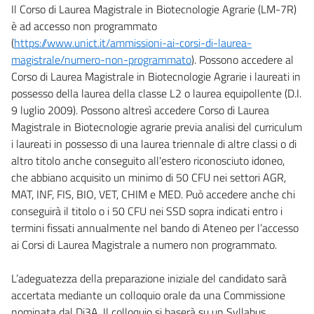
Il Corso di Laurea Magistrale in Biotecnologie Agrarie (LM-7R)
è ad accesso non programmato
(
https://www.unict.it/ammissioni-ai-corsi-di-laurea-
magistrale/numero-non-programmato
). Possono accedere al
Corso di Laurea Magistrale in Biotecnologie Agrarie i laureati in
possesso della laurea della classe L2 o laurea equipollente (D.I.
9 luglio 2009). Possono altresì accedere Corso di Laurea
Magistrale in Biotecnologie agrarie previa analisi del curriculum
i laureati in possesso di una laurea triennale di altre classi o di
altro titolo anche conseguito all'estero riconosciuto idoneo,
che abbiano acquisito un minimo di 50 CFU nei settori AGR,
MAT, INF, FIS, BIO, VET, CHIM e MED. Può accedere anche chi
conseguirà il titolo o i 50 CFU nei SSD sopra indicati entro i
termini fissati annualmente nel bando di Ateneo per l’accesso
ai Corsi di Laurea Magistrale a numero non programmato.
L’adeguatezza della preparazione iniziale del candidato sarà
accertata mediante un colloquio orale da una Commissione
nominata dal Di3A. Il colloquio si baserà su un Syllabus