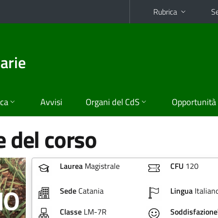
Rubrica
Se
arie
ica
Avvisi
Organi del CdS
Opportunità
 del corso
Laurea
Magistrale
CFU
120
Sede
Catania
Lingua
Italian
Classe
LM-7R
Soddisfazione