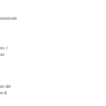
fessionale
ni. I
sso
ori del
e di