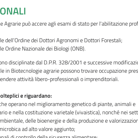
IONALI
ie Agrarie può accere agli esami di stato per l'abilitazione pro
le dell’Ordine dei Dottori Agronomi e Dottori Forestali;
le Ordine Nazionale dei Biologi (ONB).
sono disciplinate dal D.P.R. 328/2001 e successive modificazio
ale in Biotecnologie agrarie possono trovare occupazione pre
endere attività libero-professionali o imprenditoriali.
olteplici e riguardano:
 che operano nel miglioramento genetico di piante, animali e
io e nella costituzione varietale (vivaistica), nonché nei sett
mbientale, delle bioenergie e della produzione e valorizzazion
microbica ad alto valore aggiunto;
nali di controllo della sicurezza alimentare;