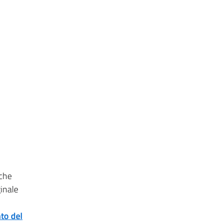
 che
ginale
to del