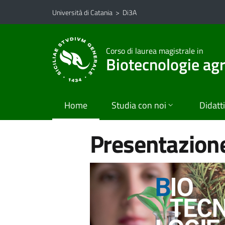
Vai al contenuto principale
Vai al menu di navigazione
Università di Catania
>
Di3A
Corso di laurea magistrale in
Biotecnologie agr
Home
Studia con noi
Didatt
Presentazione