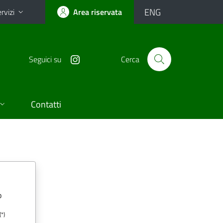
ENG
rvizi
Area riservata
Seguici su
Cerca
Contatti
o
(*)