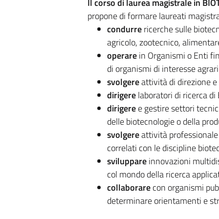
Il corso di laurea magistrale in BI
propone di formare laureati magistral
condurre
ricerche sulle biotecno
agricolo, zootecnico, alimentare
operare
in Organismi o Enti fin
di organismi di interesse agrari
svolgere
attività di direzione e
dirigere
laboratori di ricerca di 
dirigere
e gestire settori tecnic
delle biotecnologie o della prod
svolgere
attività professionale
correlati con le discipline biot
sviluppare
innovazioni multidis
col mondo della ricerca applicat
collaborare
con organismi pubbl
determinare orientamenti e stra