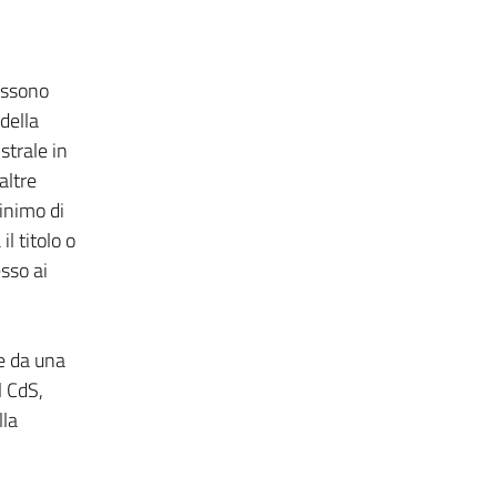
ossono
della
strale in
altre
minimo di
l titolo o
sso ai
e da una
l CdS,
lla