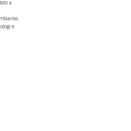
otti e
ambiente;
iologi e