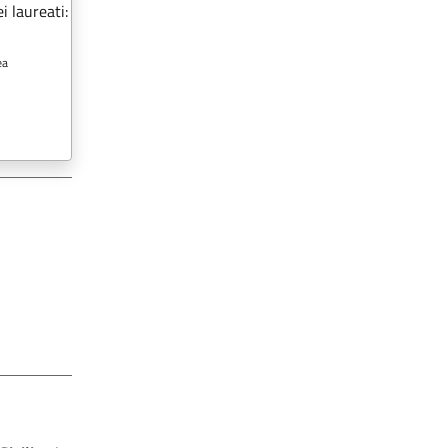
i laureati:
ea