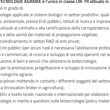
OTECNOLOGIE AGRARIE è l'unico in classe LM-7R attivato in S
i in grado di:
logie applicate ai sistemi biologici in settori produttivi, quali
, ambientale, presso Enti pubblici, Istituti di ricerca e impres
alizzati al controllo e alla certificazione della corrispondenza
o e della sanità dei materiali di propagazione vegetale;
 coordinamento in settori R&D di enti privati;
Enti pubblici (per alcuni ruoli è necessaria l’abilitazione profe
i e commerciali, di ricerca e sviluppo di società operanti nel s
uzione di beni e servizi che utilizzano le biotecnologie;
 per la promozione, progettazione e sviluppo di innovazione i
ecnologiche agrarie;
ciplinari mettendo in contatto i differenti soggetti del settor
a (Innovation broker in agricoltura);
ici a livello locale, nazionale o internazionale per elaborare 
tegie in merito a questioni sulle biotecnologie (policy maker