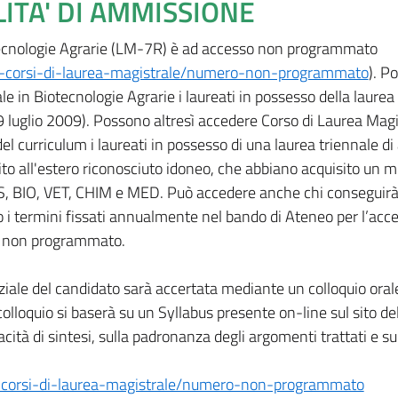
LITA' DI AMMISSIONE
otecnologie Agrarie (LM-7R) è ad accesso non programmato
ai-corsi-di-laurea-magistrale/numero-non-programmato
). P
e in Biotecnologie Agrarie i laureati in possesso della laurea 
 9 luglio 2009). Possono altresì accedere Corso di Laurea Magi
el curriculum i laureati in possesso di una laurea triennale di 
uito all'estero riconosciuto idoneo, che abbiano acquisito un 
S, BIO, VET, CHIM e MED. Può accedere anche chi conseguirà i
o i termini fissati annualmente nel bando di Ateneo per l’acce
o non programmato.
ziale del candidato sarà accertata mediante un colloquio oral
lloquio si baserà su un Syllabus presente on-line sul sito de
acità di sintesi, sulla padronanza degli argomenti trattati e su
i-corsi-di-laurea-magistrale/numero-non-programmato