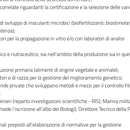
correlate riguardanti la certificazione e la selezione delle var
 sviluppo di inoculanti microbici (biofertilizzanti; biostimolan
stenza);
ri per la propagazione in vitro e/o con laboratori di analisi
co e nutraceutico, sia nell'ambito della produzione sia in quel
duzione primaria (alimenti di origine vegetale e animale);
tori e di razza per la gestione del miglioramento genetico;
ende private che sviluppano metodi e mezzi per il controllo fi
;
binieri (reparto investigazioni scientifiche - RIS); Marina mili
iede l’iscrizione all’albo dei Biologi); Direttore Tecnico della P
li preposti all’elaborazione di normative per la gestione