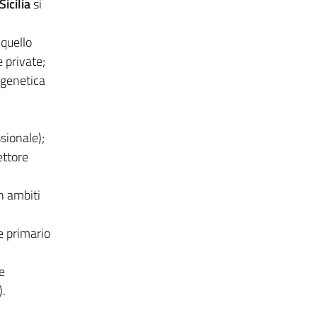
icilia
si
 quello
e private;
 genetica
ssionale);
ettore
n ambiti
e primario
e
).