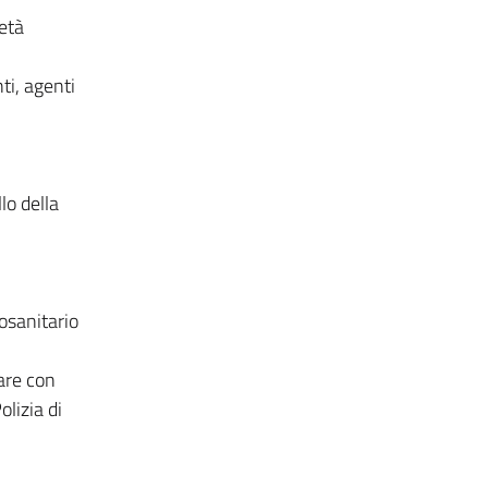
ietà
ti, agenti
lo della
tosanitario
tare con
olizia di