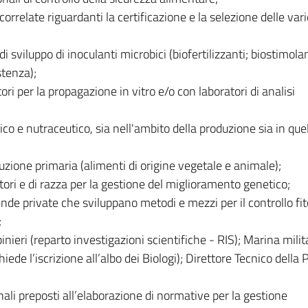
correlate riguardanti la certificazione e la selezione delle var
 sviluppo di inoculanti microbici (biofertilizzanti; biostimolan
stenza);
ri per la propagazione in vitro e/o con laboratori di analisi
co e nutraceutico, sia nell'ambito della produzione sia in quel
duzione primaria (alimenti di origine vegetale e animale);
tori e di razza per la gestione del miglioramento genetico;
ende private che sviluppano metodi e mezzi per il controllo fi
;
binieri (reparto investigazioni scientifiche - RIS); Marina mili
iede l’iscrizione all’albo dei Biologi); Direttore Tecnico della P
li preposti all’elaborazione di normative per la gestione