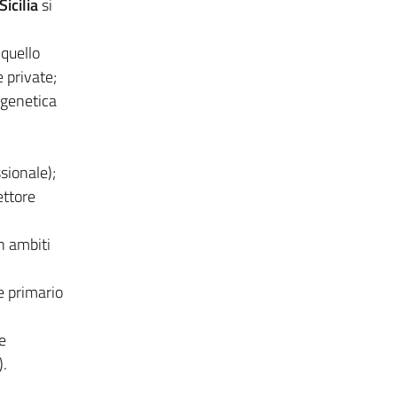
icilia
si
 quello
e private;
 genetica
ssionale);
ettore
n ambiti
e primario
e
).