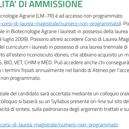
LITA' DI AMMISSIONE
otecnologie Agrarie (LM-7R) è ad accesso non programmato
ai-corsi-di-laurea-magistrale/numero-non-programmato
). P
e in Biotecnologie Agrarie i laureati in possesso della laurea 
 9 luglio 2009). Possono altresì accedere Corso di Laurea Magi
el curriculum i laureati in possesso di una laurea triennale di 
uito all'estero riconosciuto idoneo, che abbiano acquisito un 
S, BIO, VET, CHIM e MED. Può accedere anche chi conseguirà i
o i termini fissati annualmente nel bando di Ateneo per l’acce
o non programmato.
ziale del candidato sarà accertata mediante un colloquio oral
lloquio si baserà su un Syllabus presente on-line sul sito de
acità di sintesi, sulla padronanza degli argomenti trattati e su
i-corsi-di-laurea-magistrale/numero-non-programmato