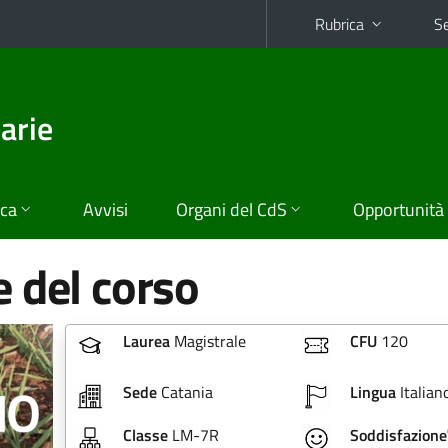
Rubrica
Se
arie
ica
Avvisi
Organi del CdS
Opportunità
 del corso
Laurea
Magistrale
CFU
120
Sede
Catania
Lingua
Italian
Classe
LM-7R
Soddisfazione