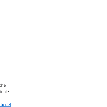
 che
ginale
to del