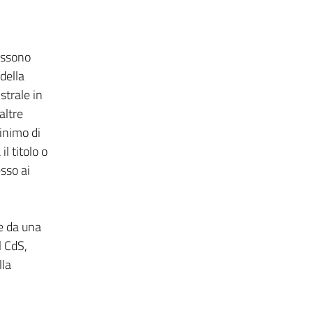
ossono
della
strale in
altre
minimo di
l titolo o
sso ai
e da una
l CdS,
lla