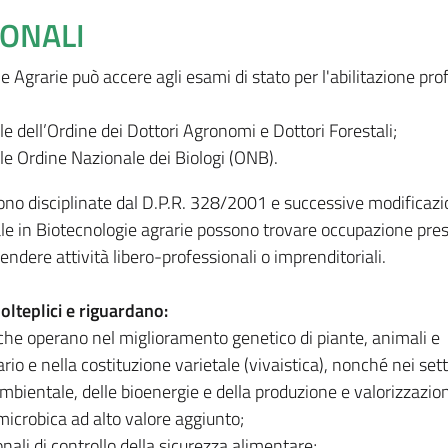
IONALI
ie Agrarie può accere agli esami di stato per l'abilitazione pro
le dell’Ordine dei Dottori Agronomi e Dottori Forestali;
le Ordine Nazionale dei Biologi (ONB).
sono disciplinate dal D.P.R. 328/2001 e successive modificazio
ale in Biotecnologie agrarie possono trovare occupazione pre
endere attività libero-professionali o imprenditoriali.
olteplici e riguardano:
 che operano nel miglioramento genetico di piante, animali e
io e nella costituzione varietale (vivaistica), nonché nei sett
mbientale, delle bioenergie e della produzione e valorizzazion
microbica ad alto valore aggiunto;
nali di controllo della sicurezza alimentare;