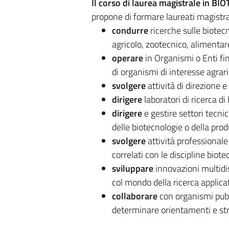
Il corso di laurea magistrale in BI
propone di formare laureati magistral
condurre
ricerche sulle biotecno
agricolo, zootecnico, alimentare
operare
in Organismi o Enti fin
di organismi di interesse agrari
svolgere
attività di direzione e
dirigere
laboratori di ricerca di 
dirigere
e gestire settori tecnic
delle biotecnologie o della prod
svolgere
attività professionale
correlati con le discipline biot
sviluppare
innovazioni multidis
col mondo della ricerca applicat
collaborare
con organismi pubbl
determinare orientamenti e stra