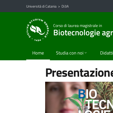
Vai al contenuto principale
Vai al menu di navigazione
Università di Catania
>
Di3A
Corso di laurea magistrale in
Biotecnologie agr
Home
Studia con noi
Didatt
Presentazione