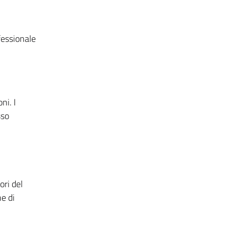
fessionale
ni. I
sso
ori del
e di