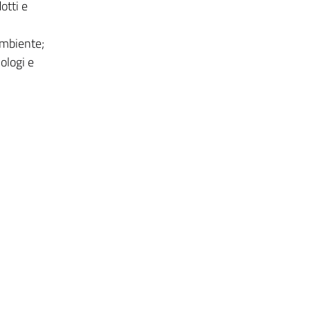
otti e
ambiente;
iologi e