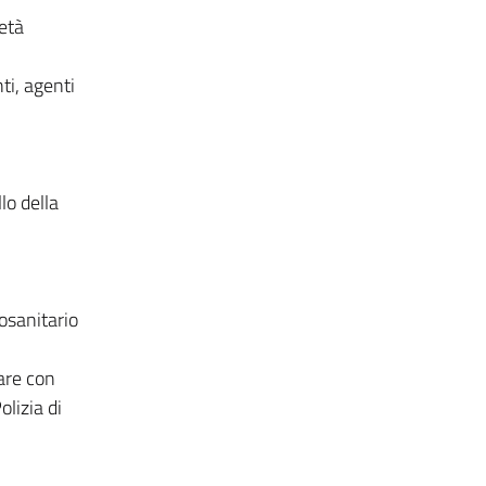
ietà
ti, agenti
lo della
tosanitario
tare con
olizia di