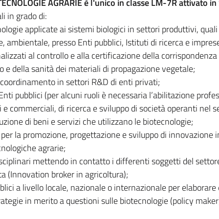
OTECNOLOGIE AGRARIE è l'unico in classe LM-7R attivato in S
i in grado di:
logie applicate ai sistemi biologici in settori produttivi, quali
, ambientale, presso Enti pubblici, Istituti di ricerca e impres
alizzati al controllo e alla certificazione della corrispondenza
o e della sanità dei materiali di propagazione vegetale;
 coordinamento in settori R&D di enti privati;
Enti pubblici (per alcuni ruoli è necessaria l’abilitazione profe
i e commerciali, di ricerca e sviluppo di società operanti nel s
uzione di beni e servizi che utilizzano le biotecnologie;
 per la promozione, progettazione e sviluppo di innovazione i
ecnologiche agrarie;
ciplinari mettendo in contatto i differenti soggetti del settor
a (Innovation broker in agricoltura);
ici a livello locale, nazionale o internazionale per elaborare 
tegie in merito a questioni sulle biotecnologie (policy maker