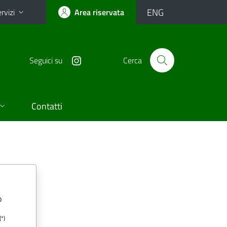
ENG
rvizi
Area riservata
Seguici su
Cerca
Contatti
o
(*)