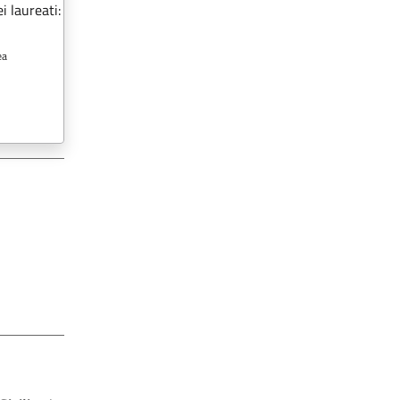
i laureati:
ea