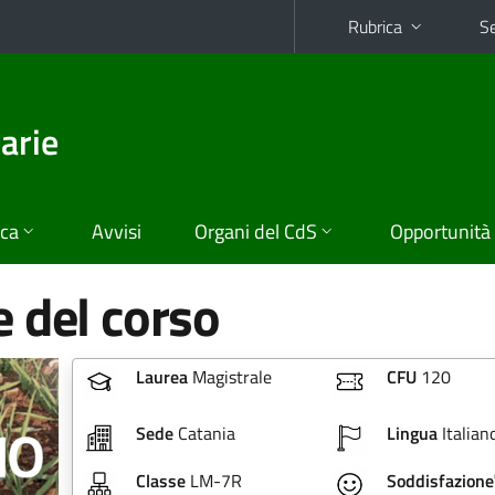
Rubrica
Se
arie
ica
Avvisi
Organi del CdS
Opportunità
 del corso
Laurea
Magistrale
CFU
120
Sede
Catania
Lingua
Italian
Classe
LM-7R
Soddisfazione