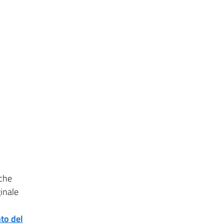
 che
ginale
to del