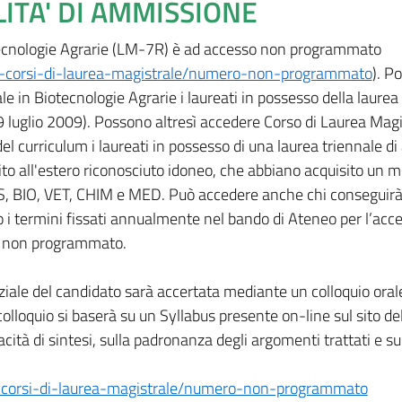
LITA' DI AMMISSIONE
otecnologie Agrarie (LM-7R) è ad accesso non programmato
ai-corsi-di-laurea-magistrale/numero-non-programmato
). P
e in Biotecnologie Agrarie i laureati in possesso della laurea 
 9 luglio 2009). Possono altresì accedere Corso di Laurea Magi
el curriculum i laureati in possesso di una laurea triennale di 
uito all'estero riconosciuto idoneo, che abbiano acquisito un 
S, BIO, VET, CHIM e MED. Può accedere anche chi conseguirà i
o i termini fissati annualmente nel bando di Ateneo per l’acce
o non programmato.
ziale del candidato sarà accertata mediante un colloquio oral
lloquio si baserà su un Syllabus presente on-line sul sito de
acità di sintesi, sulla padronanza degli argomenti trattati e su
i-corsi-di-laurea-magistrale/numero-non-programmato