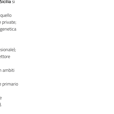
icilia
si
 quello
e private;
 genetica
ssionale);
ettore
n ambiti
e primario
e
).