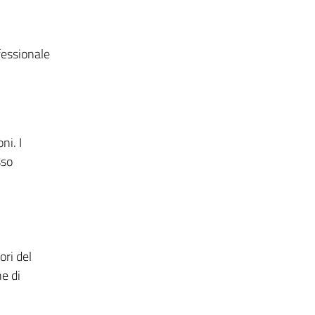
fessionale
ni. I
sso
ori del
e di