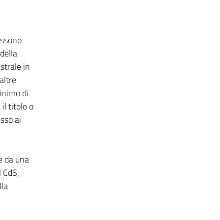
ossono
della
strale in
altre
minimo di
l titolo o
sso ai
e da una
l CdS,
lla