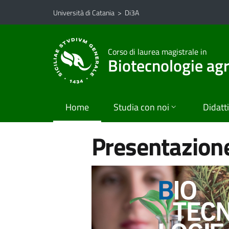
Vai al contenuto principale
Vai al menu di navigazione
Università di Catania
>
Di3A
Corso di laurea magistrale in
Biotecnologie agr
Home
Studia con noi
Didatt
Presentazione