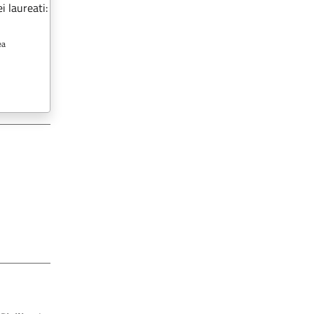
i laureati:
ea