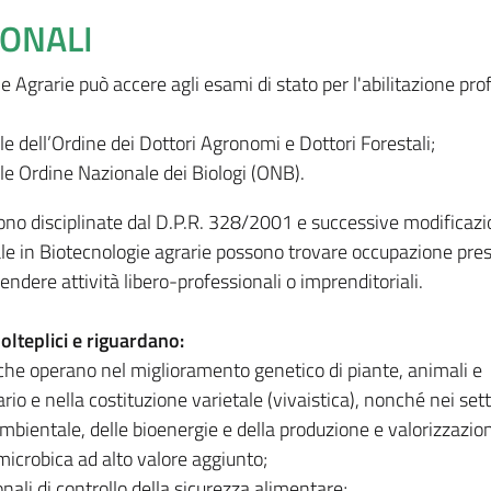
IONALI
ie Agrarie può accere agli esami di stato per l'abilitazione pro
le dell’Ordine dei Dottori Agronomi e Dottori Forestali;
le Ordine Nazionale dei Biologi (ONB).
sono disciplinate dal D.P.R. 328/2001 e successive modificazio
ale in Biotecnologie agrarie possono trovare occupazione pre
endere attività libero-professionali o imprenditoriali.
olteplici e riguardano:
 che operano nel miglioramento genetico di piante, animali e
io e nella costituzione varietale (vivaistica), nonché nei sett
mbientale, delle bioenergie e della produzione e valorizzazion
microbica ad alto valore aggiunto;
nali di controllo della sicurezza alimentare;