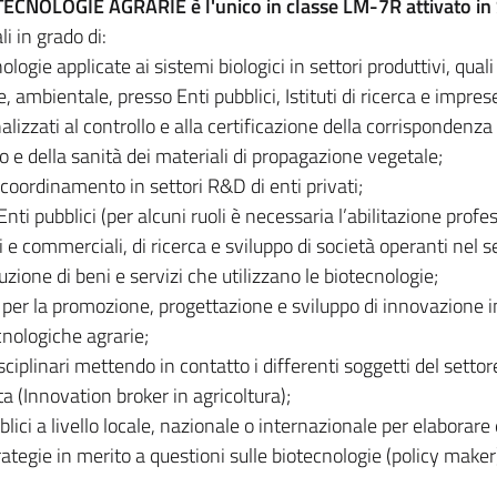
OTECNOLOGIE AGRARIE è l'unico in classe LM-7R attivato in S
i in grado di:
logie applicate ai sistemi biologici in settori produttivi, quali
, ambientale, presso Enti pubblici, Istituti di ricerca e impres
alizzati al controllo e alla certificazione della corrispondenza
o e della sanità dei materiali di propagazione vegetale;
 coordinamento in settori R&D di enti privati;
Enti pubblici (per alcuni ruoli è necessaria l’abilitazione profe
i e commerciali, di ricerca e sviluppo di società operanti nel s
uzione di beni e servizi che utilizzano le biotecnologie;
 per la promozione, progettazione e sviluppo di innovazione i
ecnologiche agrarie;
ciplinari mettendo in contatto i differenti soggetti del settor
a (Innovation broker in agricoltura);
ici a livello locale, nazionale o internazionale per elaborare 
tegie in merito a questioni sulle biotecnologie (policy maker