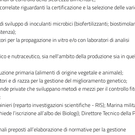
correlate riguardanti la certificazione e la selezione delle var
 sviluppo di inoculanti microbici (biofertilizzanti; biostimolan
stenza);
ri per la propagazione in vitro e/o con laboratori di analisi
co e nutraceutico, sia nell'ambito della produzione sia in quel
duzione primaria (alimenti di origine vegetale e animale);
tori e di razza per la gestione del miglioramento genetico;
ende private che sviluppano metodi e mezzi per il controllo fi
;
binieri (reparto investigazioni scientifiche - RIS); Marina mili
iede l’iscrizione all’albo dei Biologi); Direttore Tecnico della P
li preposti all’elaborazione di normative per la gestione