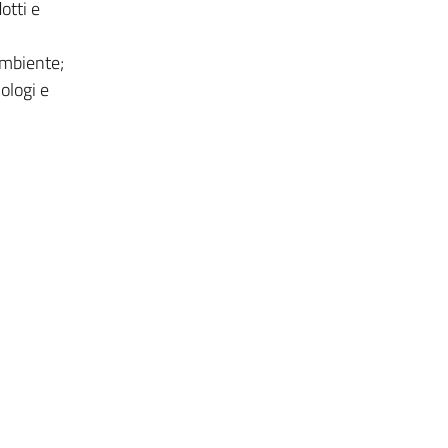
otti e
ambiente;
iologi e