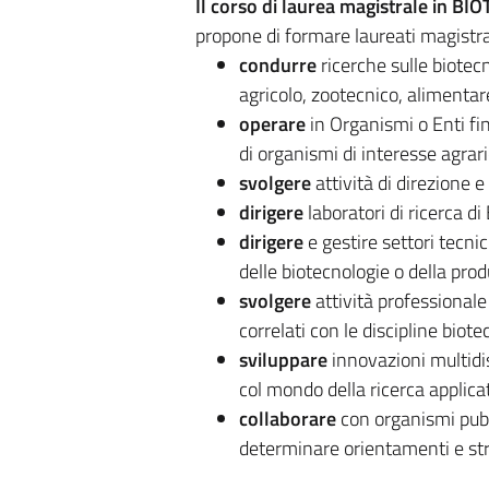
Il corso di laurea magistrale in BI
propone di formare laureati magistral
condurre
ricerche sulle biotecno
agricolo, zootecnico, alimentare
operare
in Organismi o Enti fin
di organismi di interesse agrari
svolgere
attività di direzione e
dirigere
laboratori di ricerca di 
dirigere
e gestire settori tecnic
delle biotecnologie o della prod
svolgere
attività professionale
correlati con le discipline biot
sviluppare
innovazioni multidis
col mondo della ricerca applicat
collaborare
con organismi pubbl
determinare orientamenti e stra