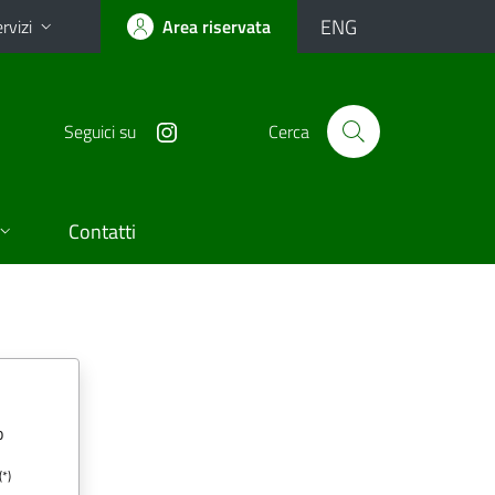
ENG
rvizi
Area riservata
Seguici su
Cerca
Contatti
o
(*)