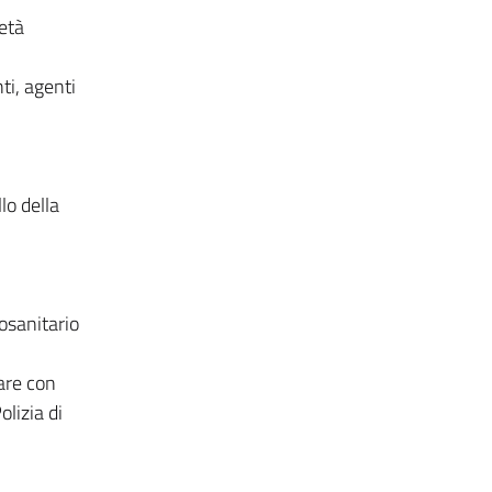
ietà
ti, agenti
lo della
tosanitario
tare con
olizia di