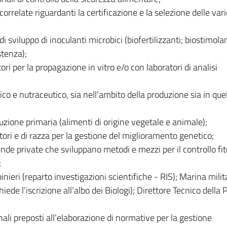
correlate riguardanti la certificazione e la selezione delle var
 sviluppo di inoculanti microbici (biofertilizzanti; biostimolan
stenza);
ri per la propagazione in vitro e/o con laboratori di analisi
co e nutraceutico, sia nell'ambito della produzione sia in quel
duzione primaria (alimenti di origine vegetale e animale);
tori e di razza per la gestione del miglioramento genetico;
ende private che sviluppano metodi e mezzi per il controllo fi
;
binieri (reparto investigazioni scientifiche - RIS); Marina mili
iede l’iscrizione all’albo dei Biologi); Direttore Tecnico della P
li preposti all’elaborazione di normative per la gestione