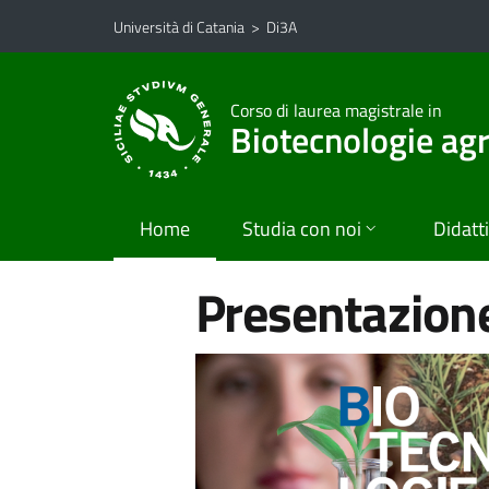
Vai al contenuto principale
Vai al menu di navigazione
Università di Catania
>
Di3A
Corso di laurea magistrale in
Biotecnologie agr
Home
Studia con noi
Didatt
Presentazione