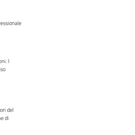
fessionale
ni. I
sso
ori del
e di