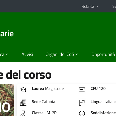
Rubrica
Se
arie
ica
Avvisi
Organi del CdS
Opportunità
 del corso
Laurea
Magistrale
CFU
120
Sede
Catania
Lingua
Italian
Classe
LM-7R
Soddisfazione