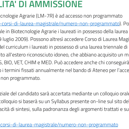
LITA' DI AMMISSIONE
otecnologie Agrarie (LM-7R) è ad accesso non programmato
ai-corsi-di-laurea-magistrale/numero-non-programmato
). P
e in Biotecnologie Agrarie i laureati in possesso della laurea 
 9 luglio 2009). Possono altresì accedere Corso di Laurea Magi
el curriculum i laureati in possesso di una laurea triennale di 
uito all'estero riconosciuto idoneo, che abbiano acquisito un 
S, BIO, VET, CHIM e MED. Può accedere anche chi conseguirà i
o i termini fissati annualmente nel bando di Ateneo per l’acce
o non programmato.
ziale del candidato sarà accertata mediante un colloquio oral
lloquio si baserà su un Syllabus presente on-line sul sito de
acità di sintesi, sulla padronanza degli argomenti trattati e su
i-corsi-di-laurea-magistrale/numero-non-programmato