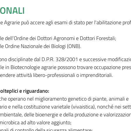
IONALI
ie Agrarie può accere agli esami di stato per l'abilitazione pro
le dell’Ordine dei Dottori Agronomi e Dottori Forestali;
le Ordine Nazionale dei Biologi (ONB).
sono disciplinate dal D.P.R. 328/2001 e successive modificazio
ale in Biotecnologie agrarie possono trovare occupazione pre
endere attività libero-professionali o imprenditoriali.
olteplici e riguardano:
 che operano nel miglioramento genetico di piante, animali e
io e nella costituzione varietale (vivaistica), nonché nei sett
mbientale, delle bioenergie e della produzione e valorizzazion
microbica ad alto valore aggiunto;
nali di controllo della sicurezza alimentare;