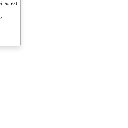
i laureati:
ea