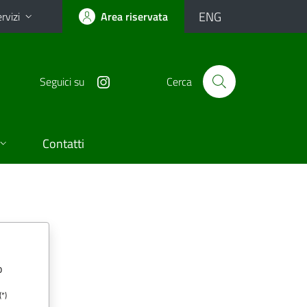
ENG
rvizi
Area riservata
Seguici su
Cerca
Contatti
o
(*)