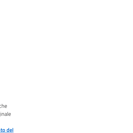
 che
ginale
to del