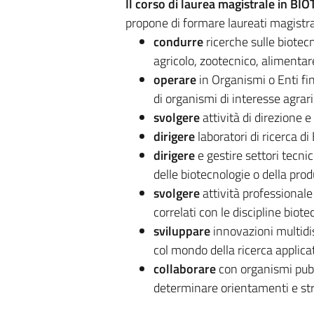
Il corso di laurea magistrale in BI
propone di formare laureati magistral
condurre
ricerche sulle biotecno
agricolo, zootecnico, alimentare
operare
in Organismi o Enti fin
di organismi di interesse agrari
svolgere
attività di direzione e
dirigere
laboratori di ricerca di 
dirigere
e gestire settori tecnic
delle biotecnologie o della prod
svolgere
attività professionale
correlati con le discipline biot
sviluppare
innovazioni multidis
col mondo della ricerca applicat
collaborare
con organismi pubbl
determinare orientamenti e stra