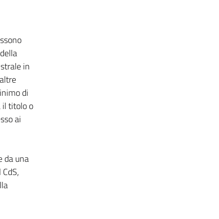
ossono
della
strale in
altre
minimo di
l titolo o
sso ai
e da una
l CdS,
lla