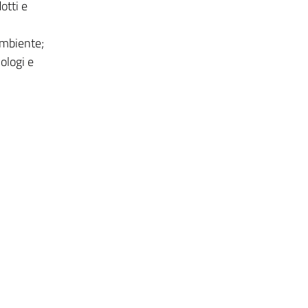
otti e
ambiente;
iologi e