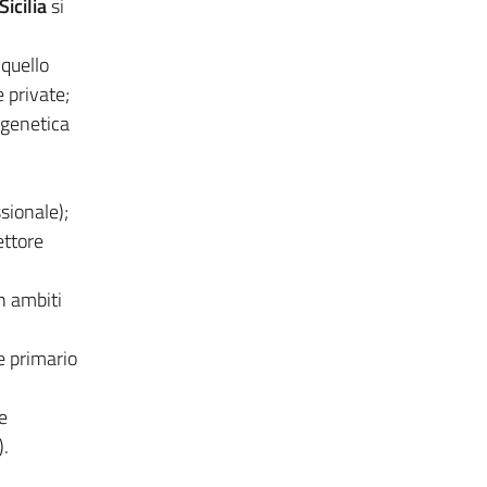
icilia
si
 quello
e private;
 genetica
ssionale);
ettore
n ambiti
e primario
e
).