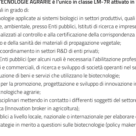
OTECNOLOGIE AGRARIE è l'unico in classe LM-7R attivato in S
i in grado di:
logie applicate ai sistemi biologici in settori produttivi, quali
, ambientale, presso Enti pubblici, Istituti di ricerca e impres
alizzati al controllo e alla certificazione della corrispondenza
o e della sanità dei materiali di propagazione vegetale;
 coordinamento in settori R&D di enti privati;
Enti pubblici (per alcuni ruoli è necessaria l’abilitazione profe
i e commerciali, di ricerca e sviluppo di società operanti nel s
uzione di beni e servizi che utilizzano le biotecnologie;
 per la promozione, progettazione e sviluppo di innovazione i
ecnologiche agrarie;
ciplinari mettendo in contatto i differenti soggetti del settor
a (Innovation broker in agricoltura);
ici a livello locale, nazionale o internazionale per elaborare 
tegie in merito a questioni sulle biotecnologie (policy maker