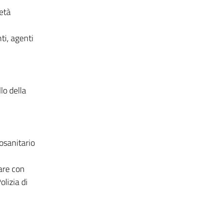
ietà
ti, agenti
lo della
tosanitario
tare con
olizia di