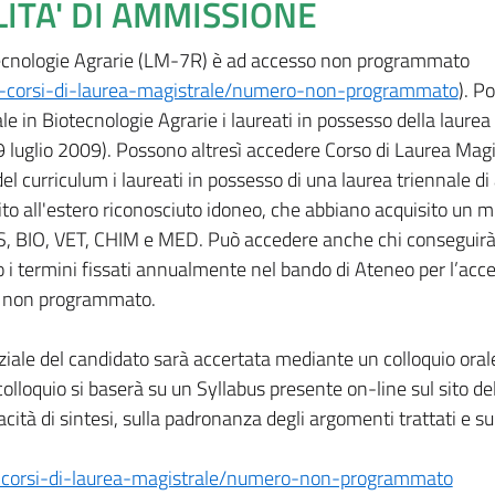
LITA' DI AMMISSIONE
otecnologie Agrarie (LM-7R) è ad accesso non programmato
ai-corsi-di-laurea-magistrale/numero-non-programmato
). P
e in Biotecnologie Agrarie i laureati in possesso della laurea 
 9 luglio 2009). Possono altresì accedere Corso di Laurea Magi
el curriculum i laureati in possesso di una laurea triennale di 
uito all'estero riconosciuto idoneo, che abbiano acquisito un 
S, BIO, VET, CHIM e MED. Può accedere anche chi conseguirà i
o i termini fissati annualmente nel bando di Ateneo per l’acce
o non programmato.
ziale del candidato sarà accertata mediante un colloquio oral
lloquio si baserà su un Syllabus presente on-line sul sito de
acità di sintesi, sulla padronanza degli argomenti trattati e su
i-corsi-di-laurea-magistrale/numero-non-programmato