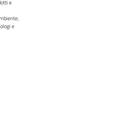
otti e
ambiente;
iologi e