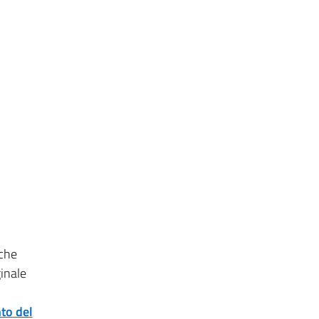
 che
ginale
to del