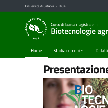
Vai al contenuto principale
Vai al menu di navigazione
Università di Catania
>
Di3A
Corso di laurea magistrale in
Biotecnologie agr
Home
Studia con noi
Didatt
Presentazione