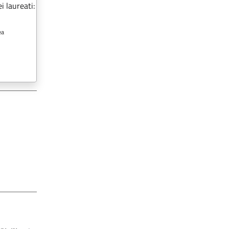
i laureati:
ea