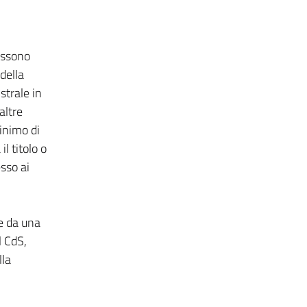
ossono
della
strale in
altre
minimo di
l titolo o
sso ai
e da una
l CdS,
lla