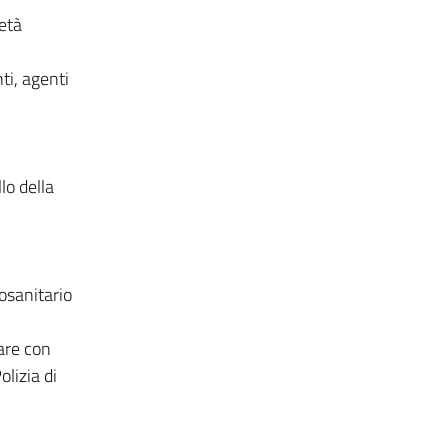
ietà
ti, agenti
lo della
tosanitario
tare con
olizia di