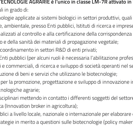
OTECNOLOGIE AGRARIE è l'unico in classe LM-7R attivato in S
i in grado di:
logie applicate ai sistemi biologici in settori produttivi, quali
, ambientale, presso Enti pubblici, Istituti di ricerca e impres
alizzati al controllo e alla certificazione della corrispondenza
o e della sanità dei materiali di propagazione vegetale;
 coordinamento in settori R&D di enti privati;
Enti pubblici (per alcuni ruoli è necessaria l’abilitazione profe
i e commerciali, di ricerca e sviluppo di società operanti nel s
uzione di beni e servizi che utilizzano le biotecnologie;
 per la promozione, progettazione e sviluppo di innovazione i
ecnologiche agrarie;
ciplinari mettendo in contatto i differenti soggetti del settor
a (Innovation broker in agricoltura);
ici a livello locale, nazionale o internazionale per elaborare 
tegie in merito a questioni sulle biotecnologie (policy maker