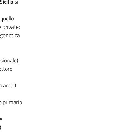
icilia
si
 quello
e private;
 genetica
ssionale);
ettore
n ambiti
e primario
e
).