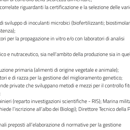
correlate riguardanti la certificazione e la selezione delle var
 sviluppo di inoculanti microbici (biofertilizzanti; biostimolan
stenza);
ri per la propagazione in vitro e/o con laboratori di analisi
co e nutraceutico, sia nell'ambito della produzione sia in quel
duzione primaria (alimenti di origine vegetale e animale);
tori e di razza per la gestione del miglioramento genetico;
ende private che sviluppano metodi e mezzi per il controllo fi
;
binieri (reparto investigazioni scientifiche - RIS); Marina mili
iede l’iscrizione all’albo dei Biologi); Direttore Tecnico della P
li preposti all’elaborazione di normative per la gestione