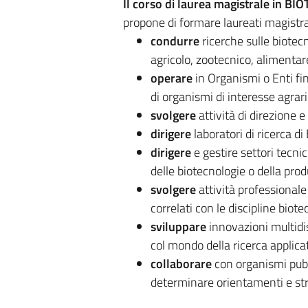
Il corso di laurea magistrale in BI
propone di formare laureati magistral
condurre
ricerche sulle biotecno
agricolo, zootecnico, alimentare
operare
in Organismi o Enti fin
di organismi di interesse agrari
svolgere
attività di direzione e
dirigere
laboratori di ricerca di 
dirigere
e gestire settori tecnic
delle biotecnologie o della prod
svolgere
attività professionale
correlati con le discipline biot
sviluppare
innovazioni multidis
col mondo della ricerca applicat
collaborare
con organismi pubbl
determinare orientamenti e stra