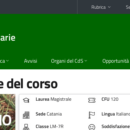
Rubrica
Se
arie
ica
Avvisi
Organi del CdS
Opportunità
 del corso
Laurea
Magistrale
CFU
120
Sede
Catania
Lingua
Italian
Classe
LM-7R
Soddisfazione