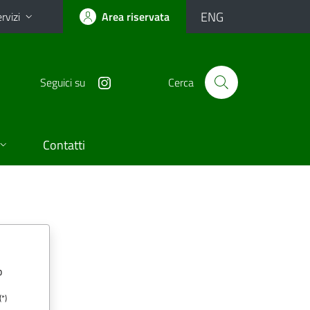
ENG
rvizi
Area riservata
Seguici su
Cerca
Contatti
o
(*)