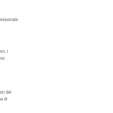
fessionale
ni. I
sso
ori del
e di