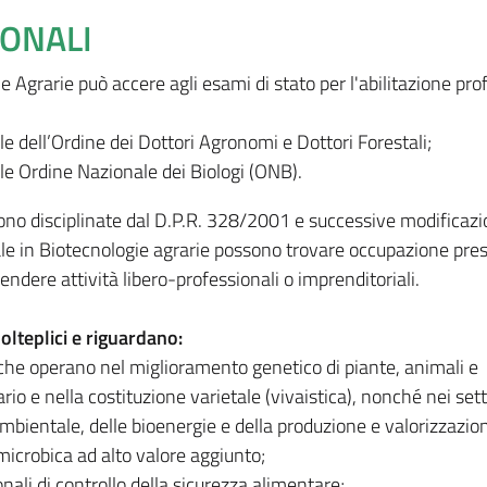
IONALI
ie Agrarie può accere agli esami di stato per l'abilitazione pro
le dell’Ordine dei Dottori Agronomi e Dottori Forestali;
le Ordine Nazionale dei Biologi (ONB).
sono disciplinate dal D.P.R. 328/2001 e successive modificazio
ale in Biotecnologie agrarie possono trovare occupazione pre
endere attività libero-professionali o imprenditoriali.
olteplici e riguardano:
 che operano nel miglioramento genetico di piante, animali e
io e nella costituzione varietale (vivaistica), nonché nei sett
mbientale, delle bioenergie e della produzione e valorizzazion
microbica ad alto valore aggiunto;
nali di controllo della sicurezza alimentare;