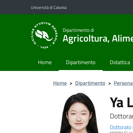
Vai al contenuto principale
Vai al menu di navigazione
Università di Catania
Dipartimento di
Agricoltura, Ali
Home
Dipartimento
Didattica
Home
>
Dipartimento
>
Persona
Ya L
Dottora
Dottorato 