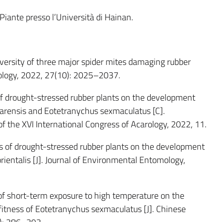
Piante presso l’Università di Hainan.
 diversity of three major spider mites damaging rubber
rology, 2022, 27(10): 2025–2037.
ts of drought-stressed rubber plants on the development
harensis and Eotetranychus sexmaculatus [C].
of the XVI International Congress of Acarology, 2022, 11.
ects of drought-stressed rubber plants on the development
ientalis [J]. Journal of Environmental Entomology,
ts of short-term exposure to high temperature on the
 fitness of Eotetranychus sexmaculatus [J]. Chinese