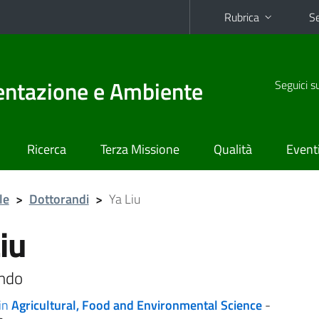
Rubrica
Se
mentazione e Ambiente
Seguici s
Ricerca
Terza Missione
Qualità
Event
le
>
Dottorandi
>
Ya Liu
iu
ndo
in
Agricultural, Food and Environmental Science
-