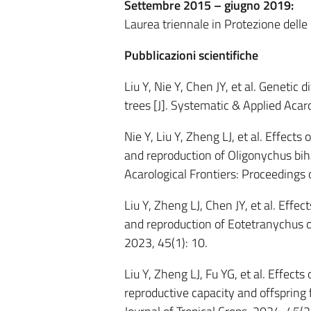
Settembre 2015 – giugno 2019:
Laurea triennale in Protezione delle 
Pubblicazioni scientifiche
Liu Y, Nie Y, Chen JY, et al. Genetic
trees [J]. Systematic & Applied Aca
Nie Y, Liu Y, Zheng LJ, et al. Effec
and reproduction of Oligonychus bi
Acarological Frontiers: Proceedings 
Liu Y, Zheng LJ, Chen JY, et al. Eff
and reproduction of Eotetranychus or
2023, 45(1): 10.
Liu Y, Zheng LJ, Fu YG, et al. Effec
reproductive capacity and offspring