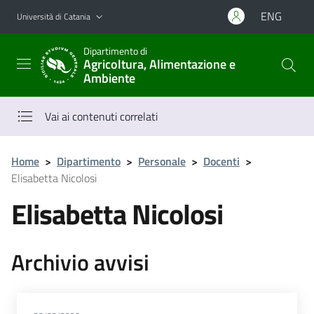
Vai al contenuto principale
Vai al menu di navigazione
ENG
Università di Catania
Dipartimento di
Agricoltura, Alimentazione e
Ambiente
Vai ai contenuti correlati
Home
>
Dipartimento
>
Personale
>
Docenti
>
Elisabetta Nicolosi
Elisabetta Nicolosi
Archivio avvisi