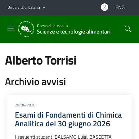
Vai al contenuto principale
Vai al menu di navigazione
ENG
Università di Catania
Corso di laurea in
Scienze e tecnologie alimentari
Alberto Torrisi
Archivio avvisi
29/06/2026
Esami di Fondamenti di Chimica
Analitica del 30 giugno 2026
I seguenti studenti BALSAMO Luigi, BASCETTA