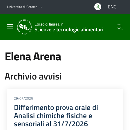
Vai al contenuto principale
Vai al menu di navigazione
ENG
Università di Catania
Corso di laurea in
Scienze e tecnologie alimentari
Elena Arena
Archivio avvisi
29/07/2026
Differimento prova orale di
Analisi chimiche fisiche e
sensoriali al 31/7/2026